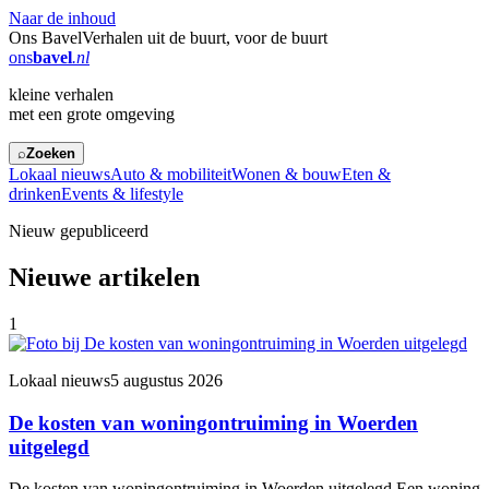
Naar de inhoud
Ons Bavel
Verhalen uit de buurt, voor de buurt
ons
bavel
.nl
kleine verhalen
met een grote omgeving
⌕
Zoeken
Lokaal nieuws
Auto & mobiliteit
Wonen & bouw
Eten &
drinken
Events & lifestyle
Nieuw gepubliceerd
Nieuwe artikelen
1
Lokaal nieuws
5 augustus 2026
De kosten van woningontruiming in Woerden
uitgelegd
De kosten van woningontruiming in Woerden uitgelegd Een woning