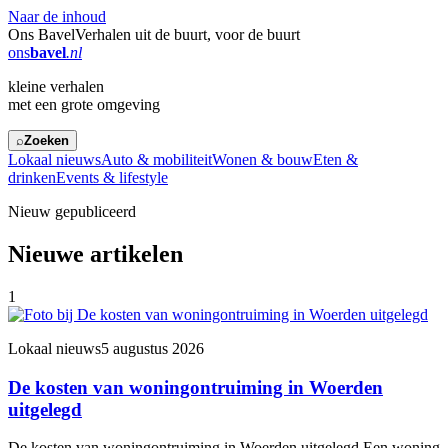
Naar de inhoud
Ons Bavel
Verhalen uit de buurt, voor de buurt
ons
bavel
.nl
kleine verhalen
met een grote omgeving
⌕
Zoeken
Lokaal nieuws
Auto & mobiliteit
Wonen & bouw
Eten &
drinken
Events & lifestyle
Nieuw gepubliceerd
Nieuwe artikelen
1
Lokaal nieuws
5 augustus 2026
De kosten van woningontruiming in Woerden
uitgelegd
De kosten van woningontruiming in Woerden uitgelegd Een woning