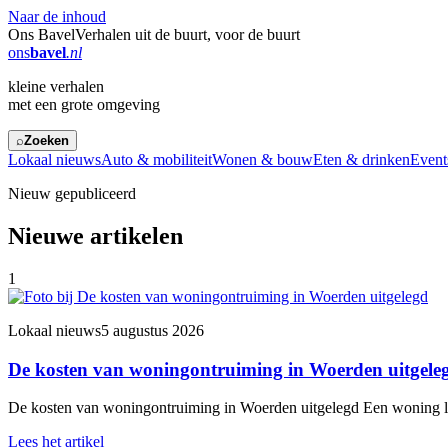
Naar de inhoud
Ons Bavel
Verhalen uit de buurt, voor de buurt
ons
bavel
.nl
kleine verhalen
met een grote omgeving
⌕
Zoeken
Lokaal nieuws
Auto & mobiliteit
Wonen & bouw
Eten & drinken
Events
Nieuw gepubliceerd
Nieuwe artikelen
1
Lokaal nieuws
5 augustus 2026
De kosten van woningontruiming in Woerden uitgele
De kosten van woningontruiming in Woerden uitgelegd Een woning leeg
Lees het artikel