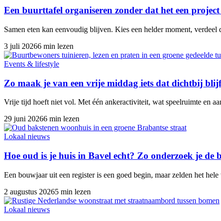
Een buurttafel organiseren zonder dat het een projec
Samen eten kan eenvoudig blijven. Kies een helder moment, verdeel d
3 juli 2026
6 min lezen
Events & lifestyle
Zo maak je van een vrije middag iets dat dichtbij blijf
Vrije tijd hoeft niet vol. Met één ankeractiviteit, wat speelruimte en 
29 juni 2026
6 min lezen
Lokaal nieuws
Hoe oud is je huis in Bavel echt? Zo onderzoek je de
Een bouwjaar uit een register is een goed begin, maar zelden het hele
2 augustus 2026
5 min lezen
Lokaal nieuws