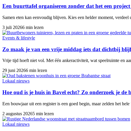
Een buurttafel organiseren zonder dat het een projec
Samen eten kan eenvoudig blijven. Kies een helder moment, verdeel d
3 juli 2026
6 min lezen
Events & lifestyle
Zo maak je van een vrije middag iets dat dichtbij blijf
Vrije tijd hoeft niet vol. Met één ankeractiviteit, wat speelruimte en 
29 juni 2026
6 min lezen
Lokaal nieuws
Hoe oud is je huis in Bavel echt? Zo onderzoek je de
Een bouwjaar uit een register is een goed begin, maar zelden het hele
2 augustus 2026
5 min lezen
Lokaal nieuws