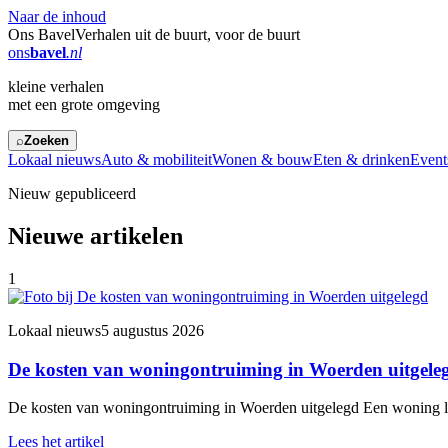
Naar de inhoud
Ons Bavel
Verhalen uit de buurt, voor de buurt
ons
bavel
.nl
kleine verhalen
met een grote omgeving
⌕
Zoeken
Lokaal nieuws
Auto & mobiliteit
Wonen & bouw
Eten & drinken
Events
Nieuw gepubliceerd
Nieuwe artikelen
1
Lokaal nieuws
5 augustus 2026
De kosten van woningontruiming in Woerden uitgele
De kosten van woningontruiming in Woerden uitgelegd Een woning leeg
Lees het artikel